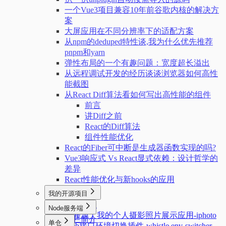
一个Vue3项目兼容10年前谷歌内核的解决方
案
大屏应用在不同分辨率下的适配方案
从npm的deduped特性谈,我为什么优先推荐
pnpm和yarn
弹性布局的一个有趣问题：宽度超长溢出
从远程调试开发的经历谈谈浏览器如何高性
能截图
从React Diff算法看如何写出高性能的组件
前言
讲Diff之前
React的Diff算法
组件性能优化
React的Fiber可中断是生成器函数实现的吗?
Vue3响应式 Vs React显式依赖：设计哲学的
差异
React性能优化与新hooks的应用
我的开源项目
本栏简介
Node服务端
我开源了我的个人摄影照片展示应用-iphoto
本栏简介
单仓
Web接口环境切换插件-whistle.env-switcher