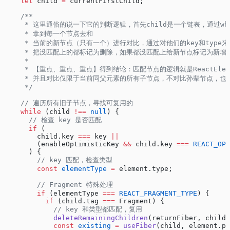
    let
 child 
=
 currentFirstChild;
    /**
     * 这里通俗的说一下它的判断逻辑，首先child是一个链表，通过w
     * 拿到每一个节点去和
     * 当前的新节点（只有一个）进行对比，通过对他们的key和typ
     * 把没匹配上的都标记为删除，如果都没匹配上给新节点标记为新增
     * 
     * 【重点、重点、重点】得到结论：匹配节点的逻辑就是ReactElemen
     * 并且对比仅限于当前同父元素的所有子节点，不对比孙辈节点，也
     */
    // 遍历所有旧子节点，寻找可复用的
    while
 (child 
!==
 null
) {
      // 检查 key 是否匹配
      if
 (
        child.key 
===
 key 
||
        (enableOptimisticKey 
&&
 child.key 
===
 REACT_OPT
      ) {
        // key 匹配，检查类型
        const
 elementType
 =
 element.type;
        // Fragment 特殊处理
        if
 (elementType 
===
 REACT_FRAGMENT_TYPE
) {
          if
 (child.tag 
===
 Fragment) {
            // key 和类型都匹配，复用
            deleteRemainingChildren
(returnFiber, child.
            const
 existing
 =
 useFiber
(child, element.pr