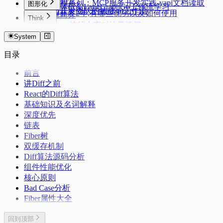
本栏简介
AI编程系列：MCP服务开发实践-yapi文档读取
图形化
智能体框架LangGraphGo工作流学习
我们开发团队的敏捷git工作流
远程开发2年,有哪些优劣以及如何使用
本栏简介
Think
Cesium 连线方案对比及选择
本栏简介
System
25年2月：国产AI代码编辑器Trae: 前端开发和AI展
望
目录
比GitHub更酷更好玩：腾讯Coding后继者CNB
马斯克xAI每月免费150刀额度别浪费,grok3模型接
前言
入VsCode
讲Diff之前
25年8月：又过去一年,从AG-UI协议看未来前端的
React的Diff算法
变化
基础知识及名词解释
25年12月：这波AI狂潮下我看到的行业变化
深度优先
26年2月：AI编程似乎进步略微放缓
链表
26年3月：AI编程进入全新的HarnessCoding时代
Fiber树
双缓存机制
Diff算法源码分析
组件性能优化
核心原则
Bad Case分析
Fiber属性大全
回到顶部