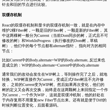
针去和旧的节点进行比较。
双缓存机制
React的双缓存机制和显卡的双缓存机制一致，就是在内存中
维护2棵Fiber树，一颗是旧的Fiber树，一颗是新的Fiber树， 其
中这两棵树一般分为Current（当前Dom同步的树，正式且不可
修改的树）和WorkInProgress（执行修改的Dom树，草稿
树），他们中的每个节点都有alternate指针， 指向对方的相同
节点：
比如Current中的Body.alternate=WIP的Body.alternate, 反过来也
是成立的：WIP的Body.alternate=Current中的Body.alternate
通常我们的改动会发生在WIP树上，等到操作完了之后，就地
转换，WIP树直接作为Current，变成正式Fiber树且不允许修
改， 之前的Current变为WIP树。然后如果再次变化，他们的
树的定义又会再次交换，始终是在这两颗树上来回指定一个作
为Current，一个作为WIP， 这就是双缓冲机制，他的好处在
于内存复用不用重复new Fiber节点出来。还有就是便于Diff的
时候判断位置变化，后面看源码。