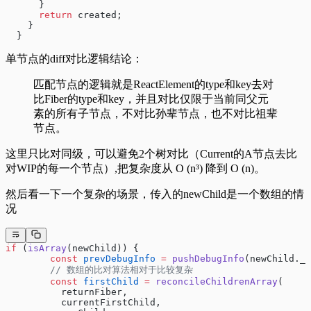
      }
      return
 created;
    }
  }
单节点的diff对比逻辑结论：
匹配节点的逻辑就是ReactElement的type和key去对
比Fiber的type和key，并且对比仅限于当前同父元
素的所有子节点，不对比孙辈节点，也不对比祖辈
节点。
这里只比对同级，可以避免2个树对比（Current的A节点去比
对WIP的每一个节点）,把复杂度从 O (n³) 降到 O (n)。
然后看一下一个复杂的场景，传入的newChild是一个数组的情
况
if
 (
isArray
(newChild)) {
        const
 prevDebugInfo
 =
 pushDebugInfo
(newChild._d
        // 数组的比对算法相对于比较复杂
        const
 firstChild
 =
 reconcileChildrenArray
(
          returnFiber,
          currentFirstChild,