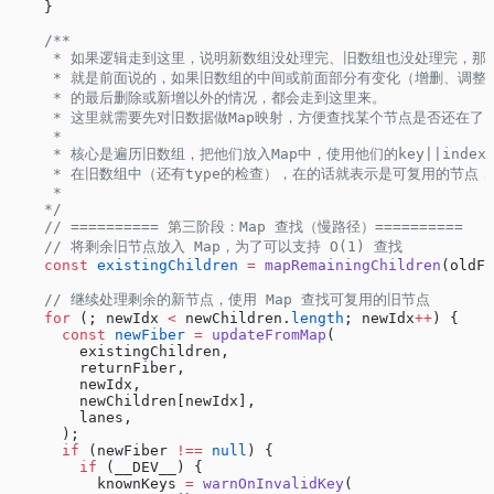
    }
    /**
     * 如果逻辑走到这里，说明新数组没处理完、旧数组也没处理完，
     * 就是前面说的，如果旧数组的中间或前面部分有变化（增删、调
     * 的最后删除或新增以外的情况，都会走到这里来。
     * 这里就需要先对旧数据做Map映射，方便查找某个节点是否还在
     * 
     * 核心是遍历旧数组，把他们放入Map中，使用他们的key||index作
     * 在旧数组中（还有type的检查），在的话就表示是可复用的节
     * 
    */
    // ========== 第三阶段：Map 查找（慢路径）==========
    // 将剩余旧节点放入 Map，为了可以支持 O(1) 查找
    const
 existingChildren
 =
 mapRemainingChildren
(oldFi
    // 继续处理剩余的新节点，使用 Map 查找可复用的旧节点
    for
 (; newIdx 
<
 newChildren.
length
; newIdx
++
) {
      const
 newFiber
 =
 updateFromMap
(
        existingChildren,
        returnFiber,
        newIdx,
        newChildren[newIdx],
        lanes,
      );
      if
 (newFiber 
!==
 null
) {
        if
 (__DEV__) {
          knownKeys 
=
 warnOnInvalidKey
(