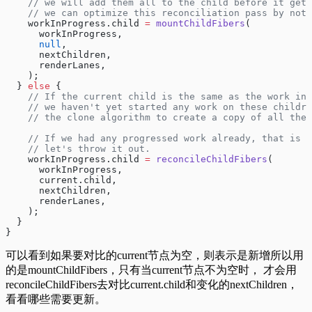
    // we will add them all to the child before it gets
    // we can optimize this reconciliation pass by not 
    workInProgress.child 
=
 mountChildFibers
(
      workInProgress,
      null
,
      nextChildren,
      renderLanes,
    );
  } 
else
 {
    // If the current child is the same as the work in 
    // we haven't yet started any work on these childr
    // the clone algorithm to create a copy of all the 
    // If we had any progressed work already, that is i
    // let's throw it out.
    workInProgress.child 
=
 reconcileChildFibers
(
      workInProgress,
      current.child,
      nextChildren,
      renderLanes,
    );
  }
}
可以看到如果要对比的current节点为空，则表示是新增所以用
的是mountChildFibers，只有当current节点不为空时， 才会用
reconcileChildFibers去对比current.child和变化的nextChildren，
看看哪些需要更新。