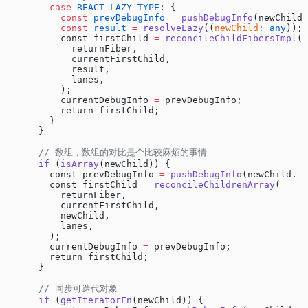
        case
 REACT_LAZY_TYPE
: {
          const
 prevDebugInfo
 =
 pushDebugInfo
(newChild.
          const
 result
 =
 resolveLazy
((
newChild
:
 any
));
          const firstChild 
=
 reconcileChildFibersImpl
(
            returnFiber,
            currentFirstChild,
            result,
            lanes,
          );
          currentDebugInfo 
=
 prevDebugInfo;
          return firstChild;
        }
      }
      // 数组，数组的对比是个比较麻烦的事情
      if
 (
isArray
(newChild)) {
        const prevDebugInfo 
=
 pushDebugInfo
(newChild._d
        const firstChild 
=
 reconcileChildrenArray
(
          returnFiber,
          currentFirstChild,
          newChild,
          lanes,
        );
        currentDebugInfo 
=
 prevDebugInfo;
        return firstChild;
      }
      // 同步可迭代对象
      if
 (
getIteratorFn
(newChild)) {