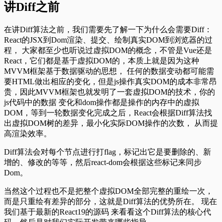
讲Diff之前
在讲Diff算法之前，我们需要先了解一下为什么会需要Diff：
React的JSX到Dom渲染、提交、绘制真实DOM到浏览器的过
程， 大家都至少也听说过虚拟DOM的概念，不管是Vue还是
React，它们都是基于虚拟DOM的，本质上就是因为这种
MVVM框架基于数据驱动的思想， 任何的数据变动都可能需
要HTML做出相应的变化，但是js操作真实DOM的成本非常昂
贵，因此MVVM框架也就发明了一套虚拟DOM的技术，你的
js代码中的数据 变化和dom操作都是操作的内存中的虚拟
DOM，等到一轮数据变化完成之后，React会根据Diff算法找
出虚拟DOM树的差异，最小化实际DOM操作的次数， 从而提
高渲染效率。
Diff算法会对每个节点进行打flag，标记出它是要删除的、新
增的、修改的等等，然后react-dom会根据这些标记来同步
Dom。
当然这个过程也不是把整个虚拟DOM全部完整的重绘一次，
而是只重绘有差异的部分，这就是Diff算法的优势所在。 现在
我们基于最新的React19的源码 来看看这个Diff算法的核心代