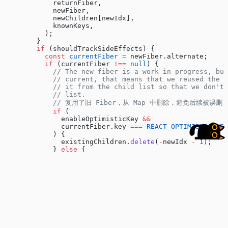
            returnFiber,
            newFiber,
            newChildren[newIdx],
            knownKeys,
          );
        }
        if
 (shouldTrackSideEffects) {
          const
 currentFiber
 =
 newFiber.alternate;
          if
 (currentFiber 
!==
 null
) {
            // The new fiber is a work in progress, but
            // current, that means that we reused the f
            // it from the child list so that we don't 
            // list.
            // 复用了旧 Fiber，从 Map 中删除，避免后续被误删
            if
 (
              enableOptimisticKey 
&&
              currentFiber.key 
===
 REACT_OPTIMISTIC_KEY
            ) {
              existingChildren.
delete
(
-
newIdx 
-
 1
);
            } 
else
 {
              existingChildren.
delete
(
                currentFiber.key 
===
 null
 ?
 newIdx 
:
 cu
              );
            }
          }
        }
        // 放置子节点
        lastPlacedIndex 
=
 placeChild
(newFiber, lastPlac
        // 构建结果链表