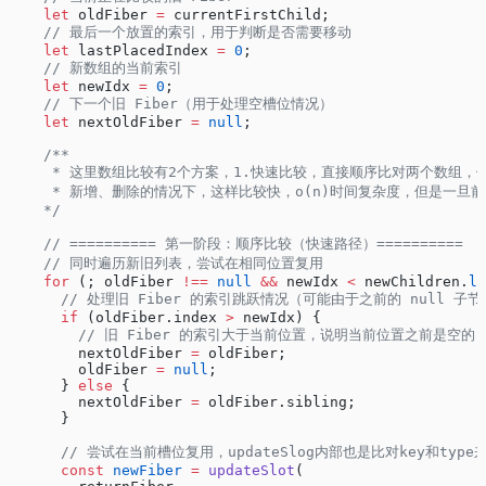
    let
 oldFiber 
=
 currentFirstChild;
    // 最后一个放置的索引，用于判断是否需要移动
    let
 lastPlacedIndex 
=
 0
;
    // 新数组的当前索引
    let
 newIdx 
=
 0
;
    // 下一个旧 Fiber（用于处理空槽位情况）
    let
 nextOldFiber 
=
 null
;
    /**
     * 这里数组比较有2个方案，1.快速比较，直接顺序比对两个数组
     * 新增、删除的情况下，这样比较快，o(n)时间复杂度，但是一
    */
    // ========== 第一阶段：顺序比较（快速路径）==========
    // 同时遍历新旧列表，尝试在相同位置复用
    for
 (; oldFiber 
!==
 null
 &&
 newIdx 
<
 newChildren.
le
      // 处理旧 Fiber 的索引跳跃情况（可能由于之前的 null 子
      if
 (oldFiber.index 
>
 newIdx) {
        // 旧 Fiber 的索引大于当前位置，说明当前位置之前是空的
        nextOldFiber 
=
 oldFiber;
        oldFiber 
=
 null
;
      } 
else
 {
        nextOldFiber 
=
 oldFiber.sibling;
      }
      // 尝试在当前槽位复用，updateSlog内部也是比对key和ty
      const
 newFiber
 =
 updateSlot
(