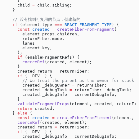
      }
      child 
=
 child.sibling;
    }
    // 没有找到可复用的节点，创建新的
    if
 (element.type 
===
 REACT_FRAGMENT_TYPE
) {
      const
 created
 =
 createFiberFromFragment
(
        element.props.children,
        returnFiber.mode,
        lanes,
        element.key,
      );
      if
 (enableFragmentRefs) {
        coerceRef
(created, element);
      }
      created.return 
=
 returnFiber;
      if
 (__DEV__) {
        // We treat the parent as the owner for stack p
        created._debugOwner 
=
 returnFiber;
        created._debugTask 
=
 returnFiber._debugTask;
        created._debugInfo 
=
 currentDebugInfo;
      }
      validateFragmentProps
(element, created, returnFib
      return
 created;
    } 
else
 {
      const
 created
 =
 createFiberFromElement
(element, r
      coerceRef
(created, element);
      created.return 
=
 returnFiber;
      if
 (__DEV__) {
        created._debugInfo 
=
 currentDebugInfo;