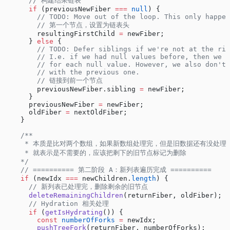
      // 构建结果链表
      if
 (previousNewFiber 
===
 null
) {
        // TODO: Move out of the loop. This only happe
        // 第一个节点，设置为链表头
        resultingFirstChild 
=
 newFiber;
      } 
else
 {
        // TODO: Defer siblings if we're not at the rig
        // I.e. if we had null values before, then we w
        // for each null value. However, we also don't 
        // with the previous one.
        // 链接到前一个节点
        previousNewFiber.sibling 
=
 newFiber;
      }
      previousNewFiber 
=
 newFiber;
      oldFiber 
=
 nextOldFiber;
    }
    /**
     * 本质是比对两个数组，如果新数组处理完，但是旧数据还有没处理
     * 就表示是不需要的，应该把剩下的旧节点标记为删除
    */
    // ========== 第二阶段 A：新列表遍历完成 ==========
    if
 (newIdx 
===
 newChildren.
length
) {
      // 新列表已处理完，删除剩余的旧节点
      deleteRemainingChildren
(returnFiber, oldFiber);
      // Hydration 相关处理
      if
 (
getIsHydrating
()) {
        const
 numberOfForks
 =
 newIdx;
        pushTreeFork
(returnFiber, numberOfForks);