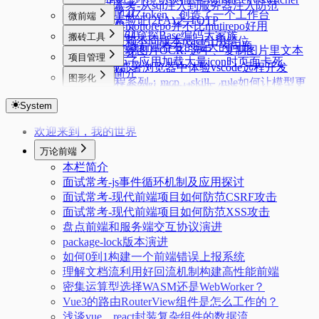
面试常考-从sql注入到服务器注入防范
本栏简介
我烧了4亿token，创造了一个工作台
微前端
双因素验证(2FA)之:TOTP
有时候monorepo并不比mutirepo好用
本栏简介
从Base64窥探Base编码大家族
搬砖工具
单仓依赖不同版本react引用错位
qiankun微前端存在的最大的问题
前端实现图片OCR: 选中、复制图片里文本
本栏简介
项目管理
qiankun子应用加载大量icon时页面卡死
3分钟部署浏览器中体验vscode远程开发
本栏简介
图形化
AI编程系列：mcp、skill、rule如何让模型更
我们开发团队的敏捷git工作流
本栏简介
强大
System
Cesium 连线方案对比及选择
AI编程系列：MCP服务开发实践-yapi文档读
取
欢迎来到，我的世界
远程开发2年,有哪些优劣以及如何使用
万论前端
本栏简介
面试常考-js事件循环机制及应用探讨
面试常考-现代前端项目如何防范CSRF攻击
面试常考-现代前端项目如何防范XSS攻击
盘点前端和服务端交互协议演进
package-lock版本演进
如何0到1构建一个前端错误上报系统
理解文档流利用好回流机制构建高性能前端
密集运算型选择WASM还是WebWorker？
Vue3的路由RouterView组件是怎么工作的？
浅谈vue、react封装复杂组件的数据流