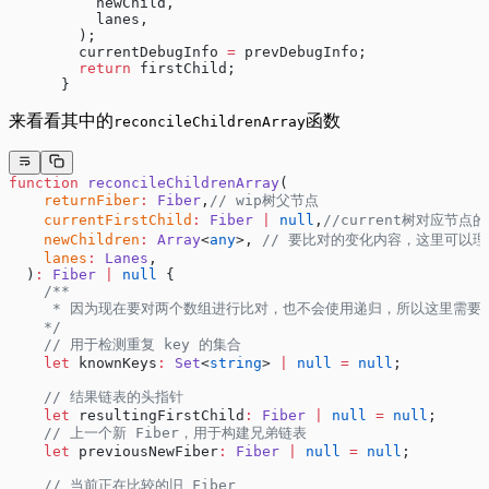
          newChild,
          lanes,
        );
        currentDebugInfo 
=
 prevDebugInfo;
        return
 firstChild;
      }
来看看其中的
函数
reconcileChildrenArray
function
 reconcileChildrenArray
(
    returnFiber
:
 Fiber
,
// wip树父节点
    currentFirstChild
:
 Fiber
 |
 null
,
//current树对应节点
    newChildren
:
 Array
<
any
>, 
// 要比对的变化内容，这里可以理
    lanes
:
 Lanes
,
  )
:
 Fiber
 |
 null
 {
    /**
     * 因为现在要对两个数组进行比对，也不会使用递归，所以这里需要
    */
    // 用于检测重复 key 的集合
    let
 knownKeys
:
 Set
<
string
> 
|
 null
 =
 null
;
    // 结果链表的头指针
    let
 resultingFirstChild
:
 Fiber
 |
 null
 =
 null
;
    // 上一个新 Fiber，用于构建兄弟链表
    let
 previousNewFiber
:
 Fiber
 |
 null
 =
 null
;
    // 当前正在比较的旧 Fiber