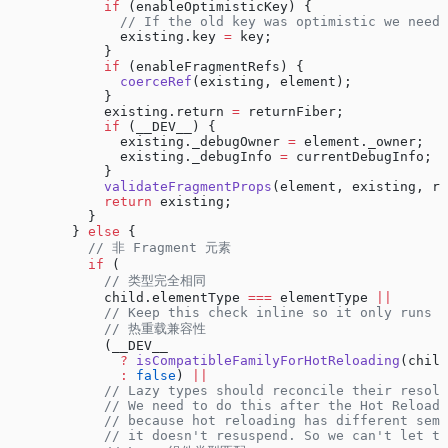
            if
 (enableOptimisticKey) {
              // If the old key was optimistic we need 
              existing.key 
=
 key;
            }
            if
 (enableFragmentRefs) {
              coerceRef
(existing, element);
            }
            existing.return 
=
 returnFiber;
            if
 (__DEV__) {
              existing._debugOwner 
=
 element._owner;
              existing._debugInfo 
=
 currentDebugInfo;
            }
            validateFragmentProps
(element, existing, re
            return
 existing;
          }
        } 
else
 {
          // 非 Fragment 元素
          if
 (
            // 类型完全相同
            child.elementType 
===
 elementType 
||
            // Keep this check inline so it only runs o
            // 热重载兼容性
            (__DEV__
              ?
 isCompatibleFamilyForHotReloading
(child
              :
 false
) 
||
            // Lazy types should reconcile their resolv
            // We need to do this after the Hot Reloadi
            // because hot reloading has different sema
            // it doesn't resuspend. So we can't let th