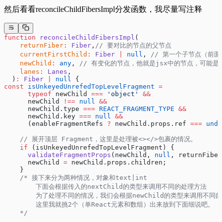
然后看看reconcileChildFibersImpl分发函数，我尽量写注释
function
 reconcileChildFibersImpl
(
    returnFiber
:
 Fiber
,
// 要对比的节点的父节点
    currentFirstChild
:
 Fiber
 |
 null
, 
// 第一个子节点（前
    newChild
:
 any
, 
// 有变化的节点，他就是jsx中的节点，可能是
    lanes
:
 Lanes
,
  )
:
 Fiber
 |
 null
 {
const
 isUnkeyedUnrefedTopLevelFragment
 =
      typeof
 newChild 
===
 'object'
 &&
      newChild 
!==
 null
 &&
      newChild.type 
===
 REACT_FRAGMENT_TYPE
 &&
      newChild.key 
===
 null
 &&
      (enableFragmentRefs 
?
 newChild.props.ref 
===
 unde
    // 展开顶层 Fragment，这里是处理被<></>包裹的情况。
    if
 (isUnkeyedUnrefedTopLevelFragment) {
      validateFragmentProps
(newChild, 
null
, returnFiber
      newChild 
=
 newChild.props.children;
    }
    /* 接下来分为两种情况，对象和text|int
        下面会根据传入的nextChild的类型来调用不同的处理方法
        为了处理不同的情况，我们会根据newChild的类型来调用不同
        这里我就挑2个（单React元素和数组）出来放到下面细说吧。
    */