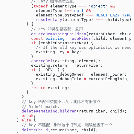
            // Lazy 组件类型匹配
            (
typeof
 elementType 
===
 'object'
 &&
              elementType 
!==
 null
 &&
              elementType.$$typeof 
===
 REACT_LAZY_TYPE
 
              resolveLazy
(elementType) 
===
 child.type)
          ) {
            // key 和类型都匹配，复用
            deleteRemainingChildren
(returnFiber, child.
            const
 existing
 =
 useFiber
(child, element.pr
            if
 (enableOptimisticKey) {
              // If the old key was optimistic we need 
              existing.key 
=
 key;
            }
            coerceRef
(existing, element);
            existing.return 
=
 returnFiber;
            if
 (__DEV__) {
              existing._debugOwner 
=
 element._owner;
              existing._debugInfo 
=
 currentDebugInfo;
            }
            return
 existing;
          }
        }
        // key 匹配但类型不匹配，删除所有旧节点
        // Didn't match.
        deleteRemainingChildren
(returnFiber, child);
        break
;
      } 
else
 {
        // key 不匹配，删除这个旧节点，继续检查下一个
        deleteChild
(returnFiber, child);