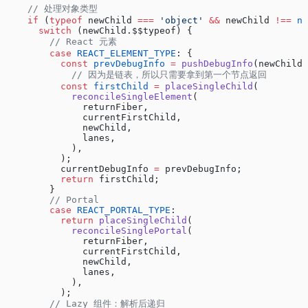
    // 处理对象类型
    if
 (
typeof
 newChild 
===
 'object'
 &&
 newChild 
!==
 nu
      switch
 (newChild.$$typeof) {
        // React 元素
        case
 REACT_ELEMENT_TYPE
: {
          const
 prevDebugInfo
 =
 pushDebugInfo
(newChild.
            // 因为是链表，所以只需要拿到第一个节点返回
          const
 firstChild
 =
 placeSingleChild
(
            reconcileSingleElement
(
              returnFiber,
              currentFirstChild,
              newChild,
              lanes,
            ),
          );
          currentDebugInfo 
=
 prevDebugInfo;
          return
 firstChild;
        }
        // Portal
        case
 REACT_PORTAL_TYPE
:
          return
 placeSingleChild
(
            reconcileSinglePortal
(
              returnFiber,
              currentFirstChild,
              newChild,
              lanes,
            ),
          );
        // Lazy 组件：解析后递归