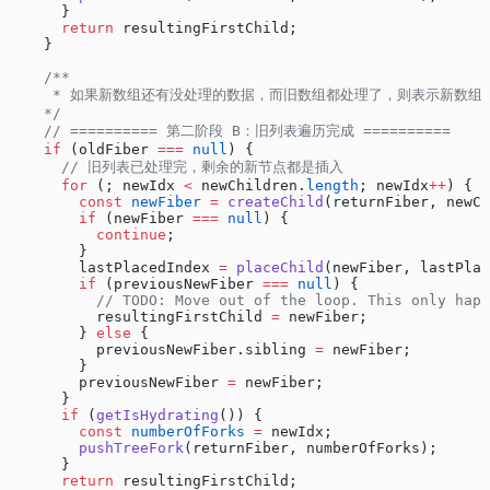
      }
      return
 resultingFirstChild;
    }
    /**
     * 如果新数组还有没处理的数据，而旧数组都处理了，则表示新数
    */
    // ========== 第二阶段 B：旧列表遍历完成 ==========
    if
 (oldFiber 
===
 null
) {
      // 旧列表已处理完，剩余的新节点都是插入
      for
 (; newIdx 
<
 newChildren.
length
; newIdx
++
) {
        const
 newFiber
 =
 createChild
(returnFiber, newCh
        if
 (newFiber 
===
 null
) {
          continue
;
        }
        lastPlacedIndex 
=
 placeChild
(newFiber, lastPlac
        if
 (previousNewFiber 
===
 null
) {
          // TODO: Move out of the loop. This only happ
          resultingFirstChild 
=
 newFiber;
        } 
else
 {
          previousNewFiber.sibling 
=
 newFiber;
        }
        previousNewFiber 
=
 newFiber;
      }
      if
 (
getIsHydrating
()) {
        const
 numberOfForks
 =
 newIdx;
        pushTreeFork
(returnFiber, numberOfForks);
      }
      return
 resultingFirstChild;