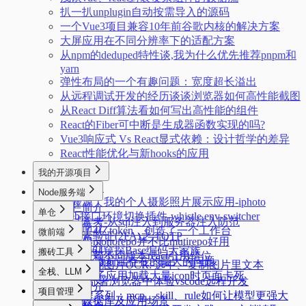
扒一扒unplugin自动按需导入的源码
一个Vue3项目兼容10年前谷歌内核的解决方案
大屏应用在不同分辨率下的适配方案
从npm的deduped特性谈,我为什么优先推荐pnpm和
yarn
弹性布局的一个有趣问题：宽度超长溢出
从远程调试开发的经历谈谈浏览器如何高性能截图
从React Diff算法看如何写出高性能的组件
React的Fiber可中断是生成器函数实现的吗?
Vue3响应式 Vs React显式依赖：设计哲学的差异
React性能优化与新hooks的应用
我的开源项目
本栏简介
Node服务端
我开源了我的个人摄影照片展示应用-iphoto
本栏简介
单仓
Web接口环境切换插件-whistle.env-switcher
面试常考-从sql注入到服务器注入防范
本栏简介
我烧了4亿token，创造了一个工作台
微前端
双因素验证(2FA)之:TOTP
有时候monorepo并不比mutirepo好用
本栏简介
从Base64窥探Base编码大家族
搬砖工具
单仓依赖不同版本react引用错位
qiankun微前端存在的最大的问题
前端实现图片OCR: 选中、复制图片里文本
本栏简介
全栈、LLM
qiankun子应用加载大量icon时页面卡死
3分钟部署浏览器中体验vscode远程开发
本栏简介
项目管理
AI编程系列：mcp、skill、rule如何让模型更强大
向量数据库及应用场景