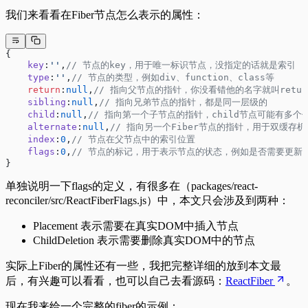
我们来看看在Fiber节点怎么表示的属性：
{
    key
:
''
,
// 节点的key，用于唯一标识节点，没指定的话就是索引
    type
:
''
,
// 节点的类型，例如div、function、class等
    return
:
null
,
// 指向父节点的指针，你没看错他的名字就叫retur
    sibling
:
null
,
// 指向兄弟节点的指针，都是同一层级的
    child
:
null
,
// 指向第一个子节点的指针，child节点可能有多
    alternate
:
null
,
// 指向另一个Fiber节点的指针，用于双缓存机
    index
:
0
,
// 节点在父节点中的索引位置
    flags
:
0
,
// 节点的标记，用于表示节点的状态，例如是否需要更新
}
单独说明一下flags的定义，有很多在（packages/react-
reconciler/src/ReactFiberFlags.js）中，本文只会涉及到两种：
Placement 表示需要在真实DOM中插入节点
ChildDeletion 表示需要删除真实DOM中的节点
实际上Fiber的属性还有一些，我把完整详细的放到本文最
后，有兴趣可以看看，也可以自己去看源码：
ReactFiber
。
现在我来给一个完整的fiber的示例：