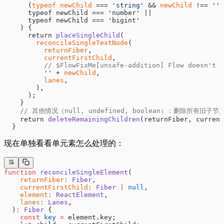
      (
typeof
 newChild
 === 
'string'
 && 
newChild
 !== 
''
)
      typeof newChild === 'number' ||
      typeof newChild === 'bigint'
    ) {
      return 
placeSingleChild
(
        reconcileSingleTextNode
(
          returnFiber
,
          currentFirstChild
,
          // $FlowFixMe[unsafe-addition] Flow doesn't w
          ''
 + 
newChild
,
          lanes
,
        ),
      );
    }
    // 其他情况（null, undefined, boolean）：删除所有旧子节
    return 
deleteRemainingChildren
(returnFiber, current
  }
现在单独看看单元素怎么处理的：
function
 reconcileSingleElement
(
    returnFiber
:
 Fiber
,
    currentFirstChild
:
 Fiber
 |
 null
,
    element
:
 ReactElement
,
    lanes
:
 Lanes
,
  )
:
 Fiber
 {
    const
 key
 =
 element.key;