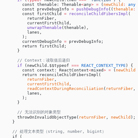
        const thenable: Thenable
<
any
>
 =
 (
newChild
:
 any
)
        const prevDebugInfo 
=
 pushDebugInfo
((
thenable
:
 
        const firstChild 
=
 reconcileChildFibersImpl
(
          returnFiber,
          currentFirstChild,
          unwrapThenable
(thenable),
          lanes,
        );
        currentDebugInfo 
=
 prevDebugInfo;
        return firstChild;
      }
      // Context：读取值后递归
      if
 (newChild.$$typeof 
===
 REACT_CONTEXT_TYPE
) {
        const context: ReactContext
<
mixed
>
 =
 (
newChild
:
        return reconcileChildFibersImpl(
          returnFiber
,
          currentFirstChild
,
          readContextDuringReconciliation
(
returnFiber
, 
          lanes,
        );
      }
      // 无法识别的对象类型
      throwOnInvalidObjectType(
returnFiber
, 
newChild
);
    }
    // 处理文本类型（string, number, bigint）
    if (