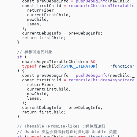
        const prevDebugInfo 
=
 pushDebugInfo
(newChild._d
        const firstChild 
=
 reconcileChildrenIteratable
(
          returnFiber,
          currentFirstChild,
          newChild,
          lanes,
        );
        currentDebugInfo 
=
 prevDebugInfo;
        return firstChild;
      }
      // 异步可迭代对象
      if
 (
        enableAsyncIterableChildren 
&&
        typeof
 newChild[
ASYNC_ITERATOR
] 
===
 'function'
      ) {
        const prevDebugInfo 
=
 pushDebugInfo
(newChild._d
        const firstChild 
=
 reconcileChildrenAsyncIterat
          returnFiber,
          currentFirstChild,
          newChild,
          lanes,
        );
        currentDebugInfo 
=
 prevDebugInfo;
        return firstChild;
      }
      // Thenable（Promise-like）：解包后递归
      // Usable 类型会持续解包直到得到非 Usable 类型
      if
 (
typeof
 newChild.then 
===
 'function'
) {