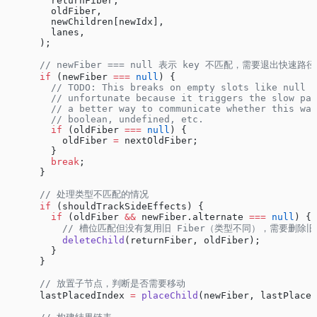
        returnFiber,
        oldFiber,
        newChildren[newIdx],
        lanes,
      );
      // newFiber === null 表示 key 不匹配，需要退出快速路径
      if
 (newFiber 
===
 null
) {
        // TODO: This breaks on empty slots like null c
        // unfortunate because it triggers the slow pat
        // a better way to communicate whether this was
        // boolean, undefined, etc.
        if
 (oldFiber 
===
 null
) {
          oldFiber 
=
 nextOldFiber;
        }
        break
;
      }
      // 处理类型不匹配的情况
      if
 (shouldTrackSideEffects) {
        if
 (oldFiber 
&&
 newFiber.alternate 
===
 null
) {
          // 槽位匹配但没有复用旧 Fiber（类型不同），需要删除
          deleteChild
(returnFiber, oldFiber);
        }
      }
      // 放置子节点，判断是否需要移动
      lastPlacedIndex 
=
 placeChild
(newFiber, lastPlaced