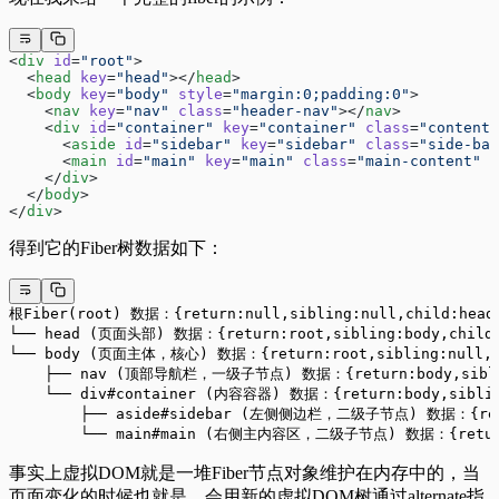
<
div
 id
=
"root"
>
  <
head
 key
=
"head"
></
head
>
  <
body
 key
=
"body"
 style
=
"margin:0;padding:0"
>
    <
nav
 key
=
"nav"
 class
=
"header-nav"
></
nav
>
    <
div
 id
=
"container"
 key
=
"container"
 class
=
"content-
      <
aside
 id
=
"sidebar"
 key
=
"sidebar"
 class
=
"side-bar
      <
main
 id
=
"main"
 key
=
"main"
 class
=
"main-content"
 s
    </
div
>
  </
body
>
</
div
>
得到它的Fiber树数据如下：
根Fiber(root) 数据：{return:null,sibling:null,child:head
└── head (页面头部) 数据：{return:root,sibling:body,child:
└── body (页面主体，核心) 数据：{return:root,sibling:null,c
    ├── nav (顶部导航栏，一级子节点) 数据：{return:body,siblin
    └── div#container (内容容器) 数据：{return:body,siblin
        ├── aside#sidebar (左侧侧边栏，二级子节点) 数据：{retur
        └── main#main (右侧主内容区，二级子节点) 数据：{return:c
事实上虚拟DOM就是一堆Fiber节点对象维护在内存中的，当
页面变化的时候也就是，会用新的虚拟DOM树通过alternate指